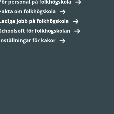
För personal på folkhögskola
Fakta om folkhögskola
Lediga jobb på folkhögskola
Schoolsoft för folkhögskolan
Inställningar för kakor