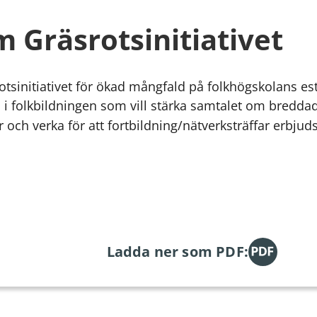
 Gräsrotsinitiativet
otsinitiativet för ökad mångfald på folkhögskolans est
a i folkbildningen som vill stärka samtalet om breddad 
r och verka för att fortbildning/nätverksträffar erbjud
Ladda ner som PDF: