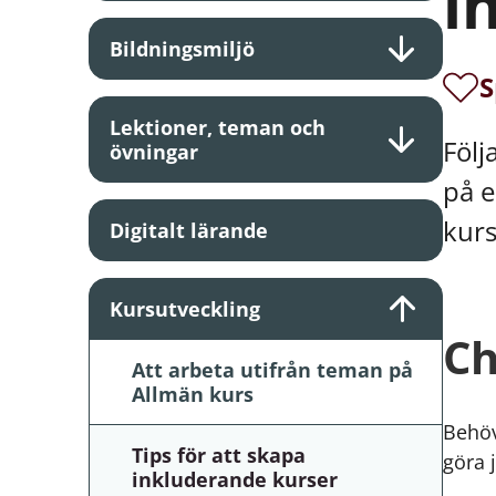
i
Bildningsmiljö
S
Lektioner, teman och
Följ
övningar
på e
kurs
Digitalt lärande
Kursutveckling
Ch
Att arbeta utifrån teman på
Allmän kurs
Behöv
Tips för att skapa
göra 
inkluderande kurser