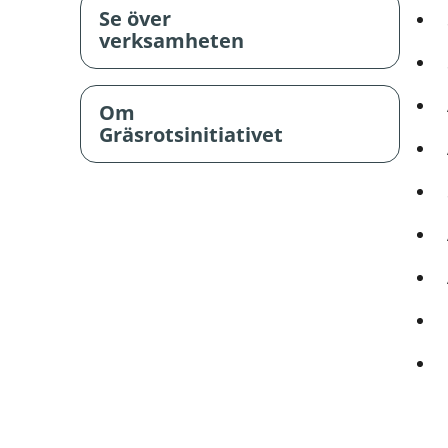
Se över
verksamheten
Om
Gräsrotsinitiativet