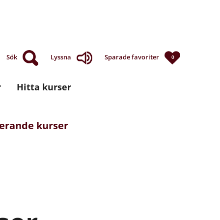
Sök
Lyssna
Sparade favoriter
0
r
Hitta kurser
derande kurser