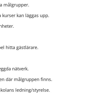
ya målgrupper.
 kurser kan läggas upp.
nheter.
l hitta gästlärare.
yggda nätverk.
den där målgruppen finns.
kolans ledning/styrelse.