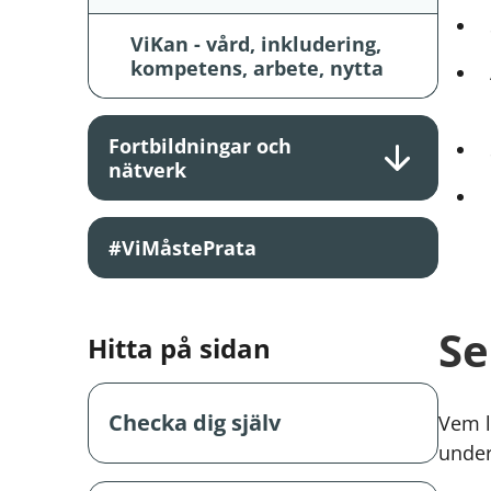
ViKan - vård, inkludering,
kompetens, arbete, nytta
Fortbildningar och
nätverk
#ViMåstePrata
Se
Hitta på sidan
Checka dig själv
Vem l
under