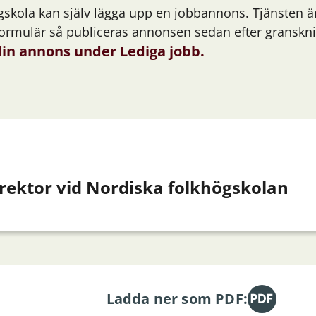
ögskola kan själv lägga upp en jobbannons. Tjänsten ä
rt formulär så publiceras annonsen sedan efter gransk
 din annons under Lediga jobb.
 rektor vid Nordiska folkhögskolan
Ladda ner som PDF: