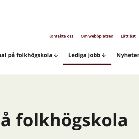
Kontakta oss
Om webbplatsen
Lättläst
nal på folkhögskola
Lediga jobb
Nyhete
på folkhögskola