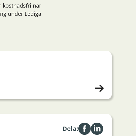
r kostnadsfri när
ning under Lediga
Dela: