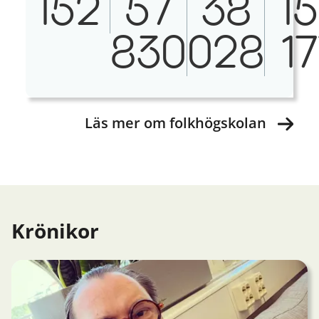
152
57
38
1
830
028
1
Läs mer om folkhögskolan
Krönikor