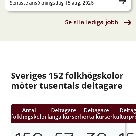
Senaste ansökningsdag 15 aug. 2026
Se alla lediga jobb
Sveriges 152 folkhögskolor
möter tusentals deltagare
Antal
Deltagare
Deltagare
Delta
folkhögskolor
långa kurser
korta kurser
kulturp